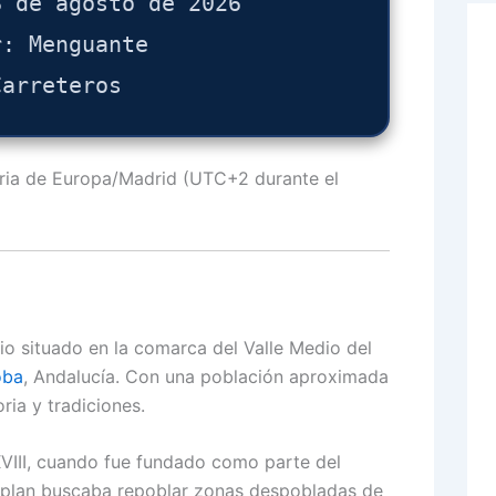
8 de agosto de 2026
r: Menguante
Carreteros
aria de Europa/Madrid (UTC+2 durante el
o situado en la comarca del Valle Medio del
oba
, Andalucía.
Con una población aproximada
ria y tradiciones.
 XVIII, cuando fue fundado como parte del
 plan buscaba repoblar zonas despobladas de