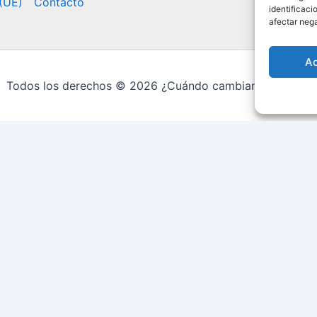
 (UE)
Contacto
identificaci
afectar nega
A
Todos los derechos © 2026 ¿Cuándo cambian la hora? |
18:44:19
Fecha: sábado, 08 de agosto de 2026
Fase Lunar: Menguante
Tu Ciudad