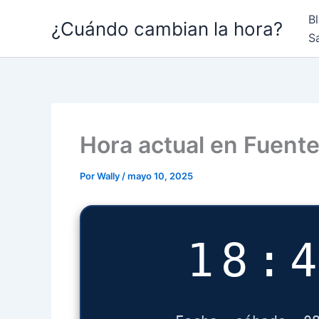
Ir
B
¿Cuándo cambian la hora?
al
S
contenido
Hora actual en Fuente
Por
Wally
/
mayo 10, 2025
18: