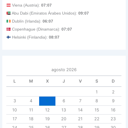
Viena (Austria):
07:07
Abu Dabi (Emiratos Árabes Unidos):
09:07
Dublín (Irlanda):
06:07
Copenhague (Dinamarca):
07:07
Helsinki (Finlandia):
08:07
agosto 2026
L
M
X
J
V
S
D
1
2
3
4
5
6
7
8
9
10
11
12
13
14
15
16
17
18
19
20
21
22
23
24
25
26
27
28
29
30