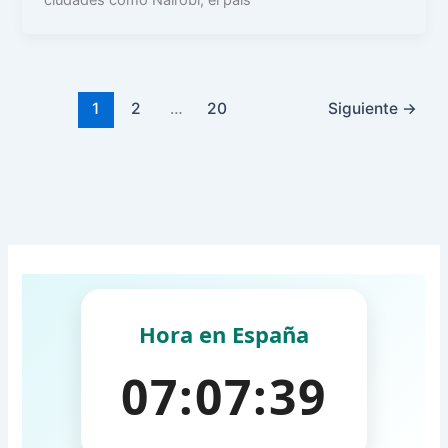
1
2
…
20
Siguiente
→