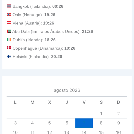
Bangkok (Tailandia):
00:26
Oslo (Noruega):
19:26
Viena (Austria):
19:26
Abu Dabi (Emiratos Árabes Unidos):
21:26
Dublín (Irlanda):
18:26
Copenhague (Dinamarca):
19:26
Helsinki (Finlandia):
20:26
agosto 2026
L
M
X
J
V
S
D
1
2
3
4
5
6
7
8
9
10
11
12
13
14
15
16