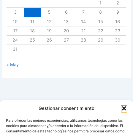
1
2
3
4
5
6
7
8
9
10
11
12
13
14
15
16
17
18
19
20
21
22
23
24
25
26
27
28
29
30
31
« May
Gestionar consentimiento
Para ofrecer las mejores experiencias, utilizamos tecnologías como las
cookies para almacenar y/o acceder a la información del dispositivo. El
consentimiento de estas tecnologías nos permitirá procesar datos como