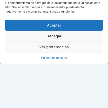
el comportamiento de navegación o las identificaciones únicas en este
sitio. No consentir o retirar el consentimiento, puede afectar
negativamente a ciertas características y funciones.
Aviso de cookies
Política de cookies (UE)
Aceptar
Contacto
Denegar
Ver preferencias
Todos los derechos © 2026 ¿Cuándo cambian la hora? |
Política de cookies
06:04:45
Fecha: lunes, 10 de agosto de 2026
Fase Lunar: Menguante
Tu Ciudad