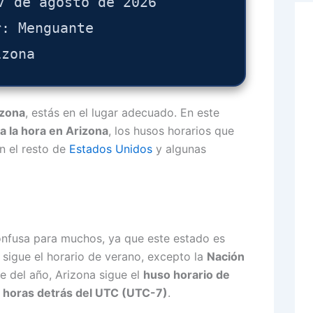
7 de agosto de 2026
r: Menguante
izona
izona
, estás en el lugar adecuado. En este
 la hora en Arizona
, los husos horarios que
on el resto de
Estados Unidos
y algunas
nfusa para muchos, ya que este estado es
sigue el horario de verano, excepto la
Nación
te del año, Arizona sigue el
huso horario de
 horas detrás del UTC (UTC-7)
.