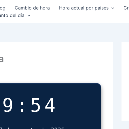
log
Cambio de hora
Hora actual por países
Cr
anto del día
a
09:55