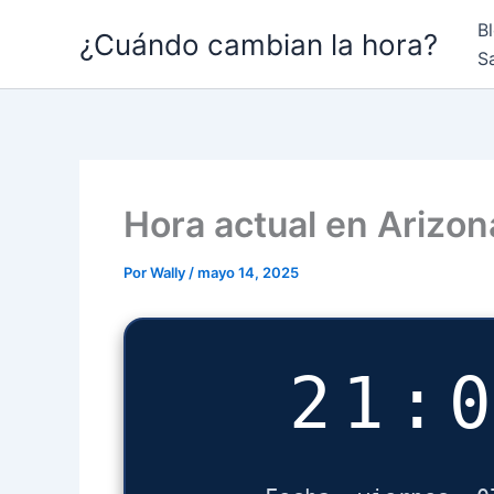
Ir
B
¿Cuándo cambian la hora?
al
S
contenido
Hora actual en Arizon
Por
Wally
/
mayo 14, 2025
21: