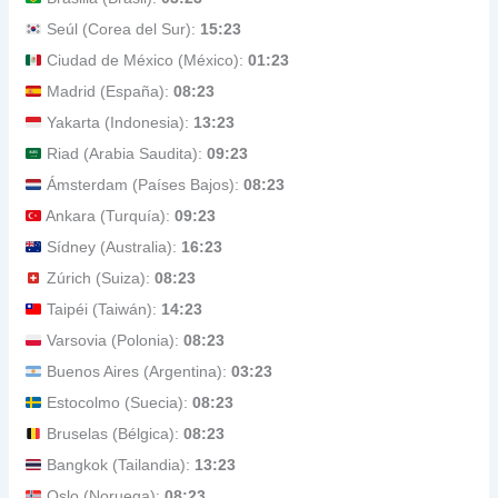
Seúl (Corea del Sur):
15:23
Ciudad de México (México):
01:23
Madrid (España):
08:23
Yakarta (Indonesia):
13:23
Riad (Arabia Saudita):
09:23
Ámsterdam (Países Bajos):
08:23
Ankara (Turquía):
09:23
Sídney (Australia):
16:23
Zúrich (Suiza):
08:23
Taipéi (Taiwán):
14:23
Varsovia (Polonia):
08:23
Buenos Aires (Argentina):
03:23
Estocolmo (Suecia):
08:23
Bruselas (Bélgica):
08:23
Bangkok (Tailandia):
13:23
Oslo (Noruega):
08:23