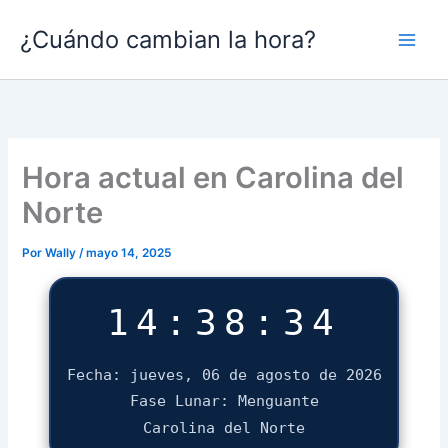
Ir
¿Cuándo cambian la hora?
al
contenido
Hora actual en Carolina del
Norte
Por
Wally
/
mayo 14, 2025
14:38:34
Fecha: jueves, 06 de agosto de 2026
Fase Lunar: Menguante
Carolina del Norte