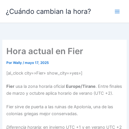
Ir
¿Cuándo cambian la hora?
al
contenido
Hora actual en Fier
Por
Wally
/
mayo 17, 2025
[al_clock city=»Fier» show_city=»yes»]
Fier
usa la zona horaria oficial
Europe/Tirane
. Entre finales
de marzo y octubre aplica horario de verano (UTC +2).
Fier sirve de puerta a las ruinas de Apolonia, una de las
colonias griegas mejor conservadas.
Diferencia horaria:
en invierno UTC +1 y en verano UTC +2