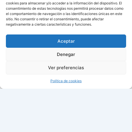
cookies para almacenar y/o acceder a la información del dispositivo. El
consentimiento de estas tecnologías nos permitirá procesar datos como
el comportamiento de navegación o las identificaciones únicas en este
sitio. No consentir o retirar el consentimiento, puede afectar
negativamente a ciertas características y funciones.
Aviso de cookies
Política de cookies (UE)
Aceptar
Contacto
Denegar
Ver preferencias
Todos los derechos © 2026 ¿Cuándo cambian la hora? |
Política de cookies
21:48:27
Fecha: viernes, 07 de agosto de
2026