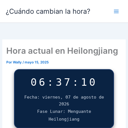
Ir
¿Cuándo cambian la hora?
al
contenido
Hora actual en Heilongjiang
Por
Wally
/
mayo 15, 2025
06:37:10
Fecha: viernes, 07 de agosto de
2026
Fase Lunar: Menguante
Heilongjiang