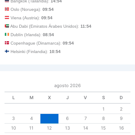
Bangkok (Tailandia):
14:54
Oslo (Noruega):
09:54
Viena (Austria):
09:54
Abu Dabi (Emiratos Árabes Unidos):
11:54
Dublín (Irlanda):
08:54
Copenhague (Dinamarca):
09:54
Helsinki (Finlandia):
10:54
agosto 2026
L
M
X
J
V
S
D
1
2
3
4
5
6
7
8
9
10
11
12
13
14
15
16