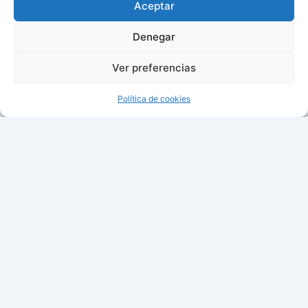
Aceptar
Denegar
Ver preferencias
Política de cookies
Aviso de cookies
Política de cookies (UE)
Contacto
Todos los derechos © 2026 ¿Cuándo cambian la hora? |