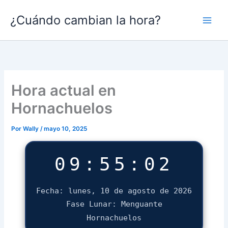
Ir
¿Cuándo cambian la hora?
al
contenido
Hora actual en
Hornachuelos
Por
Wally
/
mayo 10, 2025
09:55:02
Fecha: lunes, 10 de agosto de 2026
Fase Lunar: Menguante
Hornachuelos