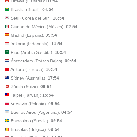
Ottawa (Canadá):
03:54
Brasilia (Brasil):
04:54
Seúl (Corea del Sur):
16:54
Ciudad de México (México):
02:54
Madrid (España):
09:54
Yakarta (Indonesia):
14:54
Riad (Arabia Saudita):
10:54
Ámsterdam (Países Bajos):
09:54
Ankara (Turquía):
10:54
Sídney (Australia):
17:54
Zúrich (Suiza):
09:54
Taipéi (Taiwán):
15:54
Varsovia (Polonia):
09:54
Buenos Aires (Argentina):
04:54
Estocolmo (Suecia):
09:54
Bruselas (Bélgica):
09:54