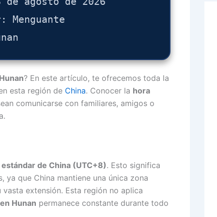
8 de agosto de 2026
r: Menguante
unan
 Hunan
? En este artículo, te ofrecemos toda la
 en esta región de
China
. Conocer la
hora
sean comunicarse con familiares, amigos o
a.
 estándar de China (UTC+8)
. Esto significa
ís, ya que China mantiene una única zona
u vasta extensión. Esta región no aplica
l en Hunan
permanece constante durante todo