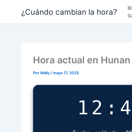
Ir
B
¿Cuándo cambian la hora?
al
S
contenido
Hora actual en Hunan
Por
Wally
/
mayo 17, 2025
12: