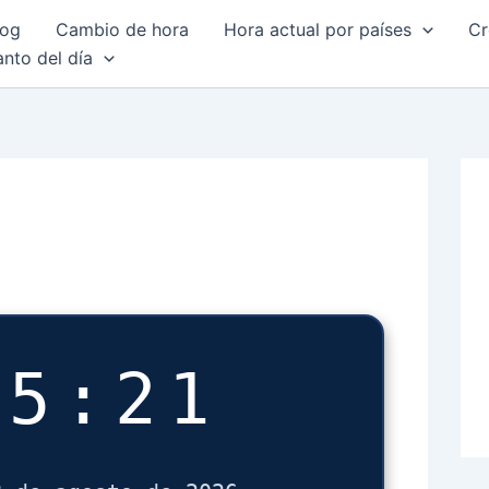
log
Cambio de hora
Hora actual por países
Cr
anto del día
45:22