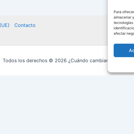
Para ofrecer
almacenar y/
tecnologías
 (UE)
Contacto
identificaci
afectar nega
A
Todos los derechos © 2026 ¿Cuándo cambian la hora? |
06:45:22
Fecha: sábado, 08 de agosto de 2026