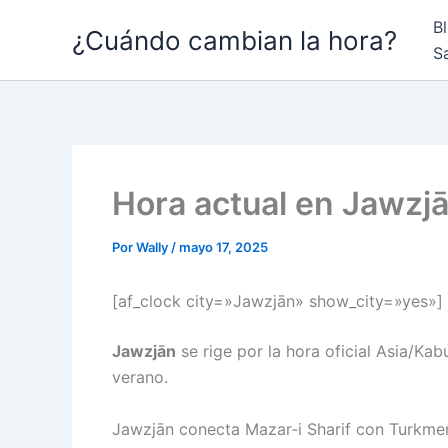
Ir
B
¿Cuándo cambian la hora?
al
S
contenido
Hora actual en Jawzj
Por
Wally
/
mayo 17, 2025
[af_clock city=»Jawzjān» show_city=»yes»]
Jawzjān
se rige por la hora oficial Asia/Kab
verano.
Jawzjān conecta Mazar‑i Sharif con Turkmen