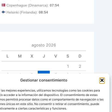
Copenhague (Dinamarca):
07:54
Helsinki (Finlandia):
08:54
agosto 2026
L
M
X
J
V
S
D
1
2
3
4
5
6
7
8
9
Gestionar consentimiento
10
11
12
13
14
15
16
 las mejores experiencias, utilizamos tecnologías como las cookies para
17
18
19
20
21
22
23
o acceder a la información del dispositivo. El consentimiento de estas
 nos permitirá procesar datos como el comportamiento de navegación o las
24
25
26
27
28
29
30
ones únicas en este sitio. No consentir o retirar el consentimiento, puede
tivamente a ciertas características y funciones.
31