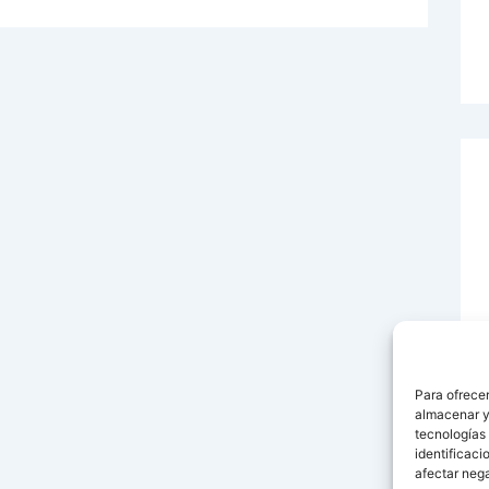
Para ofrecer
almacenar y/
tecnologías
identificaci
afectar nega