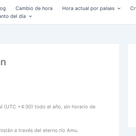
log
Cambio de hora
Hora actual por países
Cr
anto del día
ān
ul (UTC +4:30) todo el año, sin horario de
istán a través del eterno río Amu.