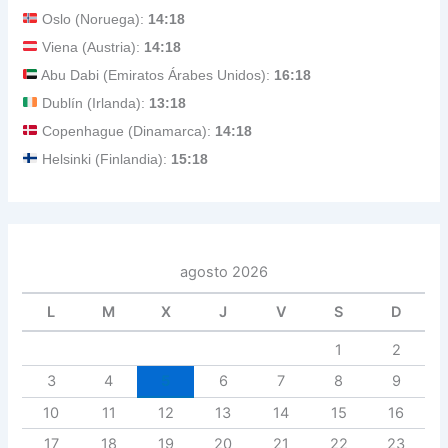
Oslo (Noruega):
14:18
Viena (Austria):
14:18
Abu Dabi (Emiratos Árabes Unidos):
16:18
Dublín (Irlanda):
13:18
Copenhague (Dinamarca):
14:18
Helsinki (Finlandia):
15:18
agosto 2026
L
M
X
J
V
S
D
1
2
3
4
5
6
7
8
9
10
11
12
13
14
15
16
17
18
19
20
21
22
23