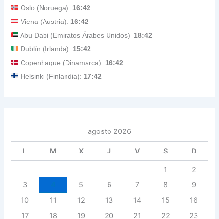
Oslo (Noruega):
16:42
Viena (Austria):
16:42
Abu Dabi (Emiratos Árabes Unidos):
18:42
Dublín (Irlanda):
15:42
Copenhague (Dinamarca):
16:42
Helsinki (Finlandia):
17:42
agosto 2026
L
M
X
J
V
S
D
1
2
3
4
5
6
7
8
9
10
11
12
13
14
15
16
17
18
19
20
21
22
23