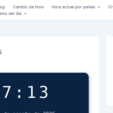
log
Cambio de hora
Hora actual por países
Cr
anto del día
s
27:14