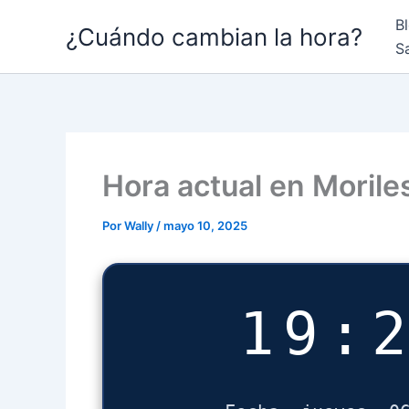
Ir
B
¿Cuándo cambian la hora?
al
S
contenido
Hora actual en Morile
Por
Wally
/
mayo 10, 2025
19: