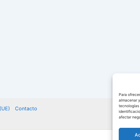
Para ofrecer
almacenar y/
tecnologías
 (UE)
Contacto
identificaci
afectar nega
A