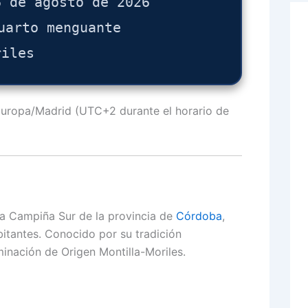
6 de agosto de 2026
uarto menguante
riles
 Europa/Madrid (UTC+2 durante el horario de
la Campiña Sur de la provincia de
Córdoba
,
itantes.
Conocido por su tradición
minación de Origen Montilla-Moriles.