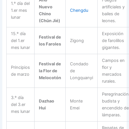
Año
Fuegos
1.º día del
Nuevo
artificiales y
1.er mes
Chengdu
Chino
bailes de
lunar
(Chūn Jié)
leones.
15.º día
Exposición
Festival de
del 1.er
Zigong
de farolillos
los Faroles
mes lunar
gigantes.
Campos en
Festival de
Condado
Principios
flor y
la Flor de
de
de marzo
mercados
Melocotón
Longquanyi
rurales.
Peregrinación
3.º día
Dazhao
Monte
budista y
del 3.er
Hui
Emei
encendido de
mes lunar
lámparas.
Regatas de