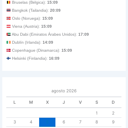
Bruselas (Bélgica):
15:09
Bangkok (Tailandia):
20:09
Oslo (Noruega):
15:09
Viena (Austria):
15:09
Abu Dabi (Emiratos Árabes Unidos):
17:09
Dublín (Irlanda):
14:09
Copenhague (Dinamarca):
15:09
Helsinki (Finlandia):
16:09
agosto 2026
L
M
X
J
V
S
D
1
2
3
4
5
6
7
8
9