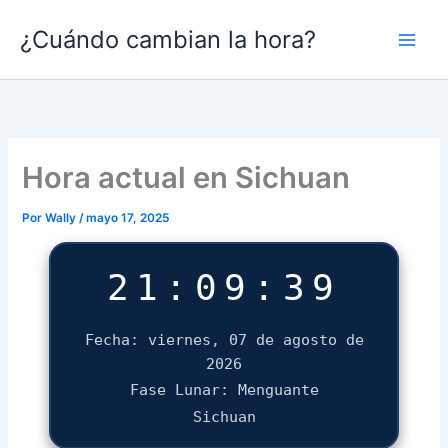
Ir
¿Cuándo cambian la hora?
al
contenido
Hora actual en Sichuan
Por
Wally
/
mayo 17, 2025
21:09:39
Fecha: viernes, 07 de agosto de
2026
Fase Lunar: Menguante
Sichuan