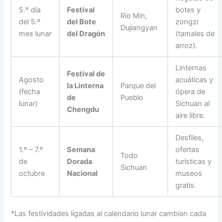
5.º día
Festival
botes y
Río Min,
del 5.º
del Bote
zongzi
Dujiangyan
mes lunar
del Dragón
(tamales de
arroz).
Linternas
Festival de
Agosto
acuáticas y
la Linterna
Parque del
(fecha
ópera de
de
Pueblo
lunar)
Sichuan al
Chengdu
aire libre.
Desfiles,
1.º – 7.º
Semana
ofertas
Todo
de
Dorada
turísticas y
Sichuan
octubre
Nacional
museos
gratis.
*Las festividades ligadas al calendario lunar cambian cada