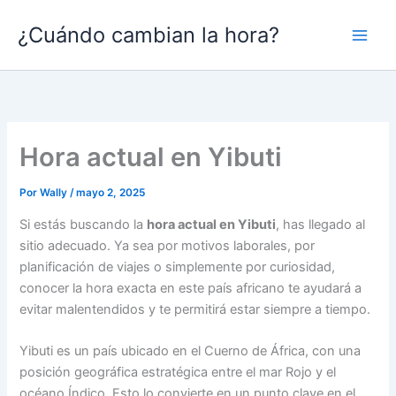
Ir
¿Cuándo cambian la hora?
al
contenido
Hora actual en Yibuti
Por
Wally
/
mayo 2, 2025
Si estás buscando la
hora actual en Yibuti
, has llegado al
sitio adecuado. Ya sea por motivos laborales, por
planificación de viajes o simplemente por curiosidad,
conocer la hora exacta en este país africano te ayudará a
evitar malentendidos y te permitirá estar siempre a tiempo.
Yibuti es un país ubicado en el Cuerno de África, con una
posición geográfica estratégica entre el mar Rojo y el
océano Índico. Esto lo convierte en un punto clave en el