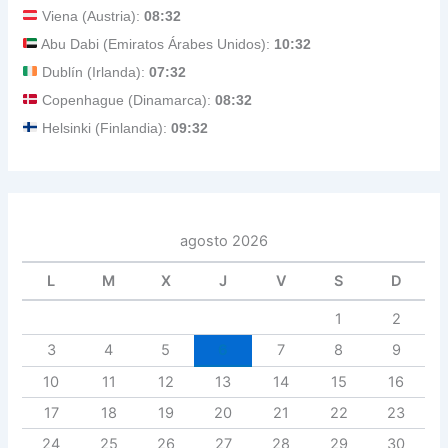
Viena (Austria):
08:32
Abu Dabi (Emiratos Árabes Unidos):
10:32
Dublín (Irlanda):
07:32
Copenhague (Dinamarca):
08:32
Helsinki (Finlandia):
09:32
agosto 2026
L
M
X
J
V
S
D
1
2
3
4
5
6
7
8
9
10
11
12
13
14
15
16
17
18
19
20
21
22
23
24
25
26
27
28
29
30