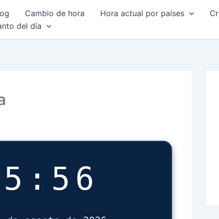
log
Cambio de hora
Hora actual por países
Cr
anto del día
a
55:56