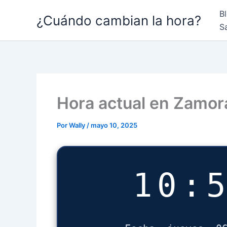
Ir
B
¿Cuándo cambian la hora?
al
S
contenido
Hora actual en Zamor
Por
Wally
/
mayo 10, 2025
10: