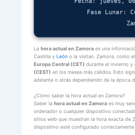
Fecha: jueves, 0
Fase Lunar: C
Za
La
hora actual en Zamora
es una informació
Castilla y
León
o la visitan. Zamora, como e
Europa Central (CET)
durante el invierno y
(CEST)
en los meses más cálidos. Esto signi
adelante o atrás dependiendo de la época d
¿Cómo saber la hora actual en Zamora?
Saber la
hora actual en Zamora
es muy senci
ordenador o cualquier dispositivo conectado
sitios web que muestran la hora exacta de 
dispositivo esté configurado correctamente 