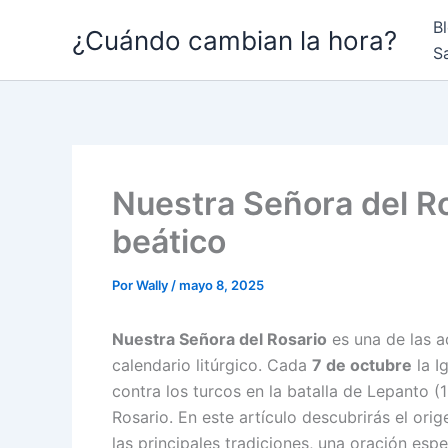
Ir
B
¿Cuándo cambian la hora?
al
S
contenido
Nuestra Señora del Ro
beático
Por
Wally
/
mayo 8, 2025
Nuestra Señora del Rosario
es una de las 
calendario litúrgico. Cada
7 de octubre
la I
contra los turcos en la batalla de Lepanto (1
Rosario. En este artículo descubrirás el ori
las principales tradiciones, una oración espe