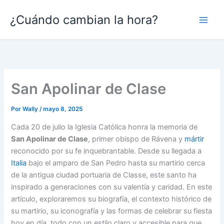
Ir
¿Cuándo cambian la hora?
al
contenido
San Apolinar de Clase
Por
Wally
/
mayo 8, 2025
Cada 20 de julio la Iglesia Católica honra la memoria de
San Apolinar de Clase
, primer obispo de Rávena y
mártir
reconocido por su fe inquebrantable. Desde su llegada a
Italia
bajo el amparo de San Pedro hasta su martirio cerca
de la antigua ciudad portuaria de Classe, este santo ha
inspirado a generaciones con su valentía y caridad. En este
artículo, exploraremos su biografía, el contexto histórico de
su martirio, su iconografía y las formas de celebrar su fiesta
hoy en día, todo con un estilo claro y accesible para que