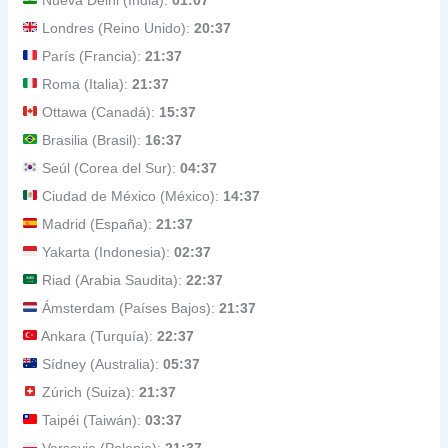
Londres (Reino Unido):
20:37
París (Francia):
21:37
Roma (Italia):
21:37
Ottawa (Canadá):
15:37
Brasilia (Brasil):
16:37
Seúl (Corea del Sur):
04:37
Ciudad de México (México):
14:37
Madrid (España):
21:37
Yakarta (Indonesia):
02:37
Riad (Arabia Saudita):
22:37
Ámsterdam (Países Bajos):
21:37
Ankara (Turquía):
22:37
Sídney (Australia):
05:37
Zúrich (Suiza):
21:37
Taipéi (Taiwán):
03:37
Varsovia (Polonia):
21:37