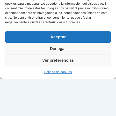
cookies para almacenar y/o acceder a la información del dispositivo. El
consentimiento de estas tecnologías nos permitirá procesar datos como
el comportamiento de navegación o las identificaciones únicas en este
sitio. No consentir o retirar el consentimiento, puede afectar
negativamente a ciertas características y funciones.
Aviso de cookies
Política de cookies (UE)
Aceptar
Contacto
Denegar
Ver preferencias
Todos los derechos © 2026 ¿Cuándo cambian la hora? |
Política de cookies
21:37:22
Fecha: viernes, 07 de agosto de
2026