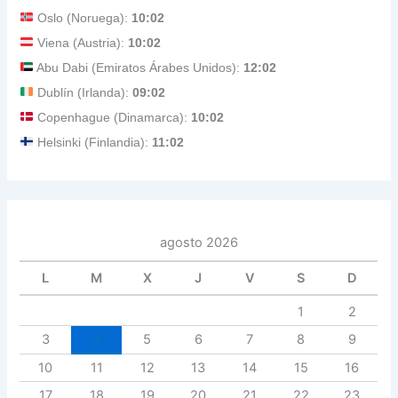
Oslo (Noruega):
10:02
Viena (Austria):
10:02
Abu Dabi (Emiratos Árabes Unidos):
12:02
Dublín (Irlanda):
09:02
Copenhague (Dinamarca):
10:02
Helsinki (Finlandia):
11:02
agosto 2026
L
M
X
J
V
S
D
1
2
3
4
5
6
7
8
9
10
11
12
13
14
15
16
17
18
19
20
21
22
23