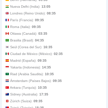
Nueva Delhi (India):
13:05
Londres (Reino Unido):
08:35
París (Francia):
09:35
Roma (Italia):
09:35
Ottawa (Canadá):
03:35
Brasilia (Brasil):
04:35
Seúl (Corea del Sur):
16:35
Ciudad de México (México):
02:35
Madrid (España):
09:35
Yakarta (Indonesia):
14:35
Riad (Arabia Saudita):
10:35
Ámsterdam (Países Bajos):
09:35
Ankara (Turquía):
10:35
Sídney (Australia):
17:35
Zúrich (Suiza):
09:35
Taipéi (Taiwán):
15:35