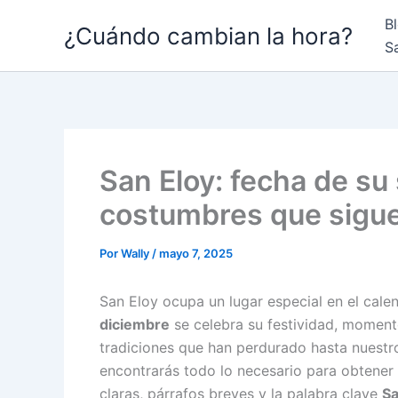
Ir
B
¿Cuándo cambian la hora?
al
S
contenido
San Eloy: fecha de su 
costumbres que sigue
Por
Wally
/
mayo 7, 2025
San Eloy ocupa un lugar especial en el calend
diciembre
se celebra su festividad, moment
tradiciones que han perdurado hasta nuestro
encontrarás todo lo necesario para obtener 
claras, párrafos breves y la palabra clave
Sa