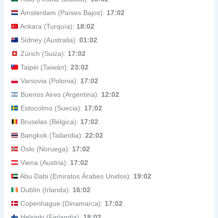
Ámsterdam (Países Bajos):
17:02
Ankara (Turquía):
18:02
Sídney (Australia):
01:02
Zúrich (Suiza):
17:02
Taipéi (Taiwán):
23:02
Varsovia (Polonia):
17:02
Buenos Aires (Argentina):
12:02
Estocolmo (Suecia):
17:02
Bruselas (Bélgica):
17:02
Bangkok (Tailandia):
22:02
Oslo (Noruega):
17:02
Viena (Austria):
17:02
Abu Dabi (Emiratos Árabes Unidos):
19:02
Dublín (Irlanda):
16:02
Copenhague (Dinamarca):
17:02
Helsinki (Finlandia):
18:02