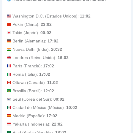
Washington D.C. (Estados Unidos):
11:02
Pekín (China):
23:02
Tokio (Japón):
00:02
Berlín (Alemania):
17:02
Nueva Delhi (India):
20:32
Londres (Reino Unido):
16:02
París (Francia):
17:02
Roma (Italia):
17:02
Ottawa (Canadá):
11:02
Brasilia (Brasil):
12:02
Seúl (Corea del Sur):
00:02
Ciudad de México (México):
10:02
Madrid (España):
17:02
Yakarta (Indonesia):
22:02
Riad (Arabia Saudita):
18:02