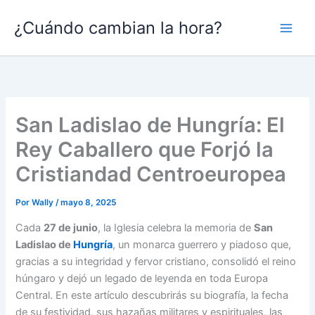
Ir
¿Cuándo cambian la hora?
al
contenido
San Ladislao de Hungría: El
Rey Caballero que Forjó la
Cristiandad Centroeuropea
Por
Wally
/
mayo 8, 2025
Cada
27 de junio
, la Iglesia celebra la memoria de
San
Ladislao de
Hungría
, un monarca guerrero y piadoso que,
gracias a su integridad y fervor cristiano, consolidó el reino
húngaro y dejó un legado de leyenda en toda Europa
Central. En este artículo descubrirás su biografía, la fecha
de su festividad, sus hazañas militares y espirituales, las