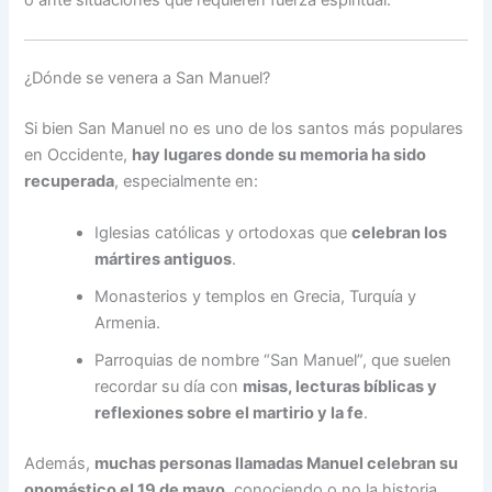
o ante situaciones que requieren fuerza espiritual.
¿Dónde se venera a San Manuel?
Si bien San Manuel no es uno de los santos más populares
en Occidente,
hay lugares donde su memoria ha sido
recuperada
, especialmente en:
Iglesias católicas y ortodoxas que
celebran los
mártires antiguos
.
Monasterios y templos en Grecia, Turquía y
Armenia.
Parroquias de nombre “San Manuel”, que suelen
recordar su día con
misas, lecturas bíblicas y
reflexiones sobre el martirio y la fe
.
Además,
muchas personas llamadas Manuel celebran su
onomástico el 19 de mayo
, conociendo o no la historia