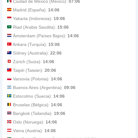
Ciudad de México (México):
07:06
Madrid (España):
14:06
Yakarta (Indonesia):
19:06
Riad (Arabia Saudita):
15:06
Ámsterdam (Países Bajos):
14:06
Ankara (Turquía):
15:06
Sídney (Australia):
22:06
Zúrich (Suiza):
14:06
Taipéi (Taiwán):
20:06
Varsovia (Polonia):
14:06
Buenos Aires (Argentina):
09:06
Estocolmo (Suecia):
14:06
Bruselas (Bélgica):
14:06
Bangkok (Tailandia):
19:06
Oslo (Noruega):
14:06
Viena (Austria):
14:06