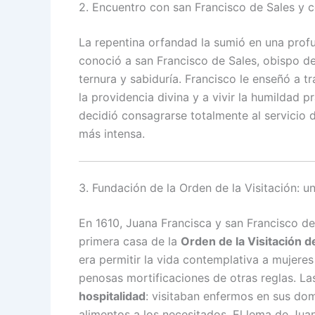
2. Encuentro con san Francisco de Sales y 
La repentina orfandad la sumió en una profu
conoció a san Francisco de Sales, obispo d
ternura y sabiduría. Francisco le enseñó a t
la providencia divina y a vivir la humildad p
decidió consagrarse totalmente al servicio d
más intensa.
3. Fundación de la Orden de la Visitación: u
En 1610, Juana Francisca y san Francisco d
primera casa de la
Orden de la Visitación d
era permitir la vida contemplativa a mujeres
penosas mortificaciones de otras reglas. L
hospitalidad
: visitaban enfermos en sus dom
alimentos a los necesitados. El lema de Jua