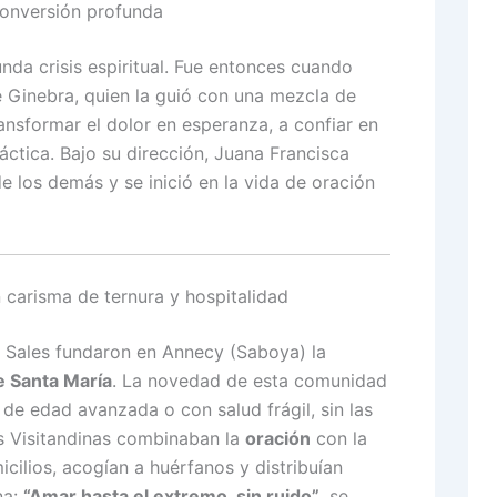
conversión profunda
nda crisis espiritual. Fue entonces cuando
e Ginebra, quien la guió con una mezcla de
ransformar el dolor en esperanza, a confiar en
ráctica. Bajo su dirección, Juana Francisca
e los demás y se inició en la vida de oración
n carisma de ternura y hospitalidad
e Sales fundaron en Annecy (Saboya) la
e Santa María
. La novedad de esta comunidad
 de edad avanzada o con salud frágil, sin las
as Visitandinas combinaban la
oración
con la
icilios, acogían a huérfanos y distribuían
na:
“Amar hasta el extremo, sin ruido”
, se