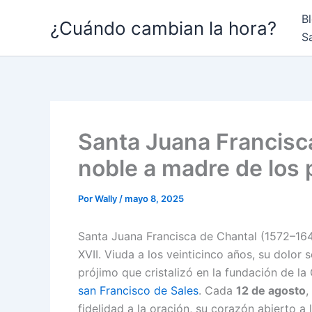
Ir
B
¿Cuándo cambian la hora?
al
S
contenido
Santa Juana Francisca
noble a madre de los
Por
Wally
/
mayo 8, 2025
Santa Juana Francisca de Chantal (1572–1641
XVII. Viuda a los veinticinco años, su dolor
prójimo que cristalizó en la fundación de la
san Francisco de Sales
. Cada
12 de agosto
,
fidelidad a la oración, su corazón abierto a 