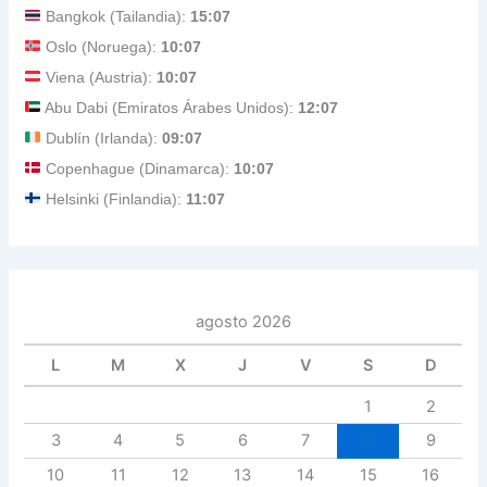
Bangkok (Tailandia):
15:07
Oslo (Noruega):
10:07
Viena (Austria):
10:07
Abu Dabi (Emiratos Árabes Unidos):
12:07
Dublín (Irlanda):
09:07
Copenhague (Dinamarca):
10:07
Helsinki (Finlandia):
11:07
agosto 2026
L
M
X
J
V
S
D
1
2
3
4
5
6
7
8
9
10
11
12
13
14
15
16