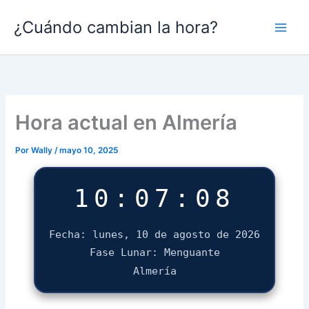
Ir
¿Cuándo cambian la hora?
al
contenido
Hora actual en Almería
Por
Wally
/
mayo 10, 2025
10:07:09
Fecha: lunes, 10 de agosto de 2026
Fase Lunar: Menguante
Almería