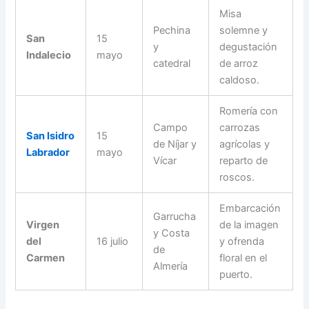
Misa
Pechina
solemne y
San
15
y
degustación
Indalecio
mayo
catedral
de arroz
caldoso.
Romería con
Campo
carrozas
San Isidro
15
de Níjar y
agrícolas y
Labrador
mayo
Vícar
reparto de
roscos.
Embarcación
Garrucha
Virgen
de la imagen
y Costa
del
16 julio
y ofrenda
de
Carmen
floral en el
Almería
puerto.