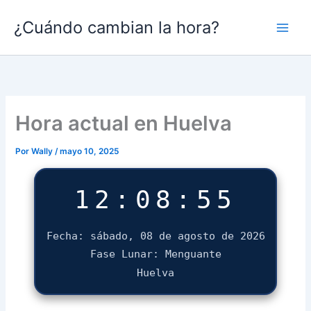
Ir
¿Cuándo cambian la hora?
al
contenido
Hora actual en Huelva
Por
Wally
/
mayo 10, 2025
12:08:56
Fecha: sábado, 08 de agosto de 2026
Fase Lunar: Menguante
Huelva