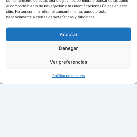
consentimiento de estas tecnologías nos permitirá procesar datos como
el comportamiento de navegación o las identificaciones únicas en este
sitio. No consentir o retirar el consentimiento, puede afectar
negativamente a ciertas características y funciones.
Aviso de cookies
Política de cookies (UE)
Aceptar
Contacto
Denegar
Ver preferencias
Todos los derechos © 2026 ¿Cuándo cambian la hora? |
Política de cookies
16:45:44
Fecha: domingo, 09 de agosto de
2026
Fase Lunar: Menguante