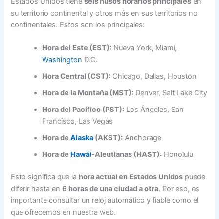
Estados Unidos tiene
seis husos horarios principales
en
su territorio continental y otros más en sus territorios no
continentales. Estos son los principales:
Hora del Este (EST):
Nueva York, Miami,
Washington
D.C.
Hora Central (CST):
Chicago, Dallas, Houston
Hora de la Montaña (MST):
Denver, Salt Lake City
Hora del Pacífico (PST):
Los Ángeles, San
Francisco, Las Vegas
Hora de
Alaska
(AKST):
Anchorage
Hora de
Hawái
-Aleutianas (HAST):
Honolulu
Esto significa que la
hora actual en Estados Unidos
puede
diferir hasta en
6 horas de una ciudad a otra
. Por eso, es
importante consultar un reloj automático y fiable como el
que ofrecemos en nuestra web.